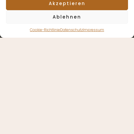
Akzeptieren
Decathlon
Friedrich-Ebert-Straße
FlexVit
82
Ablehnen
04109 Leipzig
SportScheck
Cookie-Richtlinie
Datenschutz
Impressum
Social Media
Informationen
Instagram
Impressum
Facebook
Datenschutz
LinkedIn
AGB
Kontakt
© 2023 DAS BOOTCAMP GmbH / Franzi Thomas |
Website by
Dominic Sczyrba
| Made with ♥, WordPress
and BeTheme